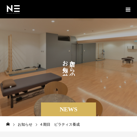
お
か
ら
ら
せ
の
。
NEWS
お知らせ
４期目 ピラティス養成